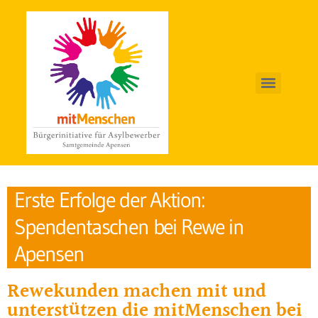
Erste Erfolge der Aktion:
Spendentaschen bei Rewe in
Apensen
Rewekunden machen mit und
unterstützen die mitMenschen bei